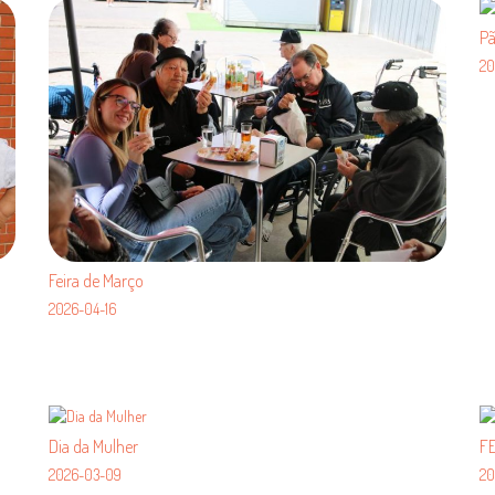
P
20
Feira de Março
2026-04-16
Dia da Mulher
FE
2026-03-09
20