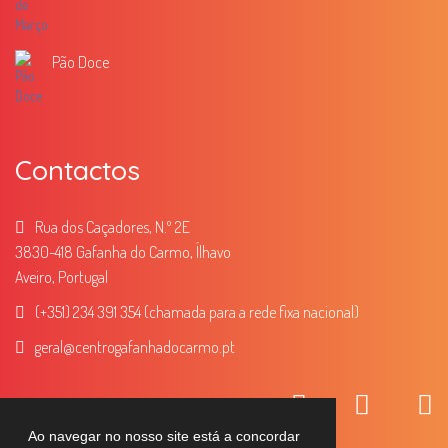
Pão Doce
Contactos
Rua dos Caçadores, N.º 2E
3830-418 Gafanha do Carmo, Ílhavo
Aveiro, Portugal
(+351) 234 391 354 (chamada para a rede fixa nacional)
geral
@centrogafanhadocarmo.pt
Ao navegar no nosso site está a concordar