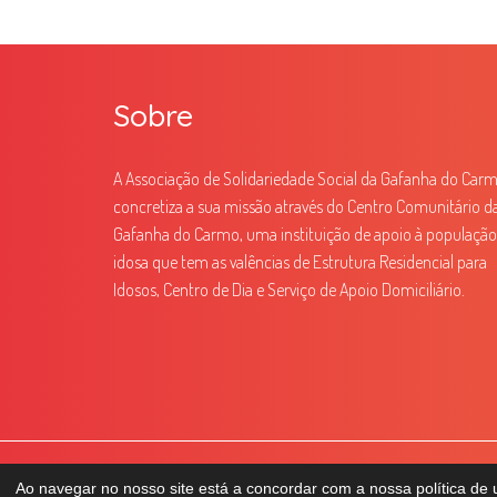
Sobre
A Associação de Solidariedade Social da Gafanha do Car
concretiza a sua missão através do Centro Comunitário d
Gafanha do Carmo, uma instituição de apoio à população
idosa que tem as valências de Estrutura Residencial para
Idosos, Centro de Dia e Serviço de Apoio Domiciliário.
© 2026 Centro Comunitário da Gafanha do Carmo
Política de Pr
Ao navegar no nosso site está a concordar com a nossa política de u