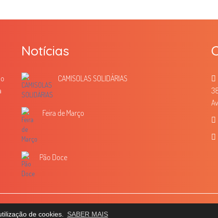
Notícias
C
mo
CAMISOLAS SOLIDÁRIAS
a
38
Av
Feira de Março
Pão Doce
ivacidade
Política de Cookies
Livro de Reclamações
DOCUMENTOS
tilização de cookies.
SABER MAIS