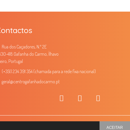
ontactos
Rua dos Caçadores, N.º 2E
30-418 Gafanha do Carmo, Ílhavo
eiro, Portugal
(+351) 234 391 354 (chamada para a rede fixa nacional)
geral
@centrogafanhadocarmo.pt
desenvolvido por
Macro Makers
ACEITAR